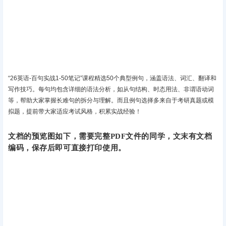
“26英语-百句实战1-50笔记”课程精选50个典型例句，涵盖语法、词汇、翻译和
写作技巧。每句均包含详细的语法分析，如从句结构、时态用法、非谓语动词
等，帮助大家掌握长难句的拆分与理解。而且例句选择多来自于考研真题或模
拟题，提前带大家适应考试风格，积累实战经验！
文档的预览图如下，需要完整PDF文件的同学，文末有文档
编码，保存后即可直接打印使用。