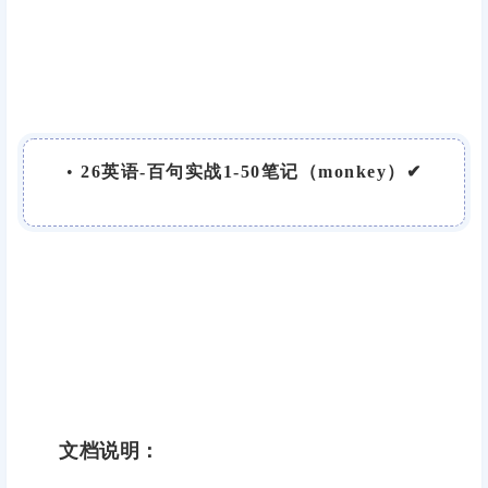
•
26英语-百句实战1-50笔记（monkey）✔
文档说明：