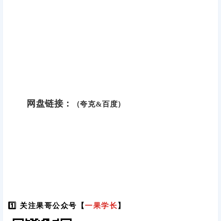
网盘链接：
（夸克&百度）
1️⃣ 关注果哥公众号【
一果学长
】