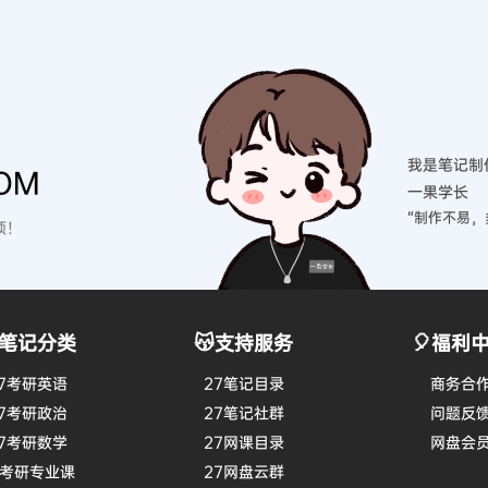
我是笔记制
OM
一果学长
“制作不易，
硕！
笔记分类
😽支持服务
🎈福利
7考研英语
27笔记目录
商务合
7考研政治
27笔记社群
问题反
7考研数学
27网课目录
网盘会
7考研专业课
27网盘云群