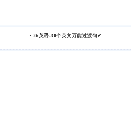
•
26英语-30个英文万能过渡句✔