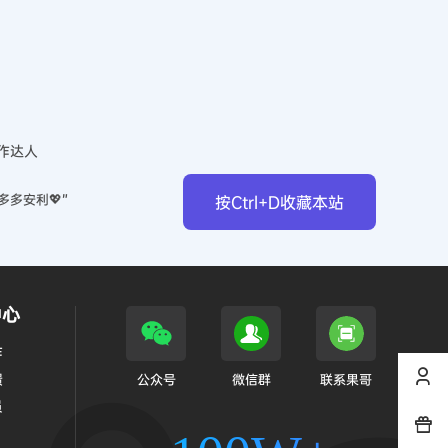
作达人
多多安利💖”
按Ctrl+D收藏本站
中心
作
馈
公众号
微信群
联系果哥
员