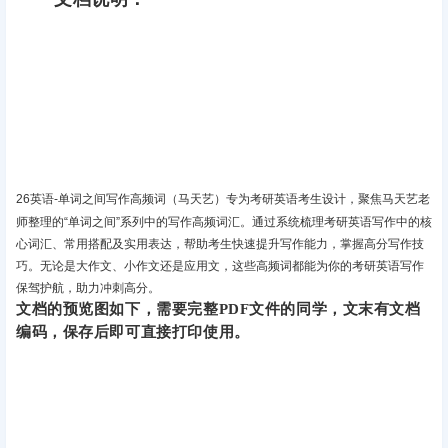
26英语-单词之间写作高频词（马天艺）‌专为考研英语考生设计，聚焦马天艺老
师整理的“单词之间”系列中的写作高频词汇。通过系统梳理考研英语写作中的核
心词汇、常用搭配及实用表达，帮助考生快速提升写作能力，掌握高分写作技
巧。无论是大作文、小作文还是应用文，这些高频词都能为你的考研英语写作
保驾护航，助力冲刺高分‌。
文档的预览图如下，需要完整PDF文件的同学，文末有文档
编码，保存后即可直接打印使用。