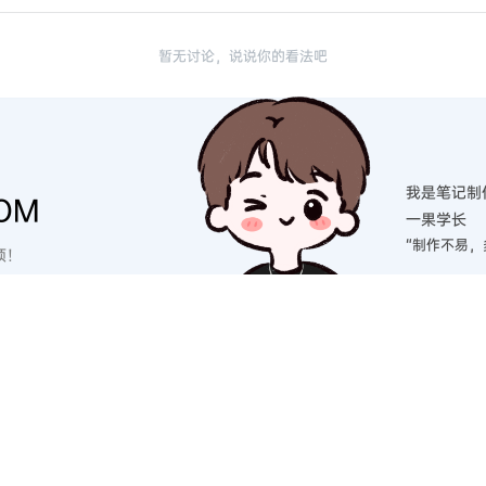
暂无讨论，说说你的看法吧
我是笔记制
OM
一果学长
“制作不易，
硕！
笔记分类
😽支持服务
🎈福利
7考研英语
27笔记目录
商务合
7考研政治
27笔记社群
问题反
7考研数学
27网课目录
网盘会