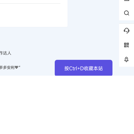
作达人
多多安利💖”
按Ctrl+D收藏本站
中心
作
馈
公众号
微信群
联系果哥
员