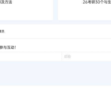
讲及方法
26考研30个与
理员
参与互动！