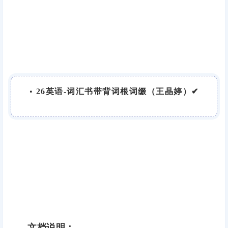
•
26英语-词汇书带背词根词缀（王晶婷）✔
文档说明：