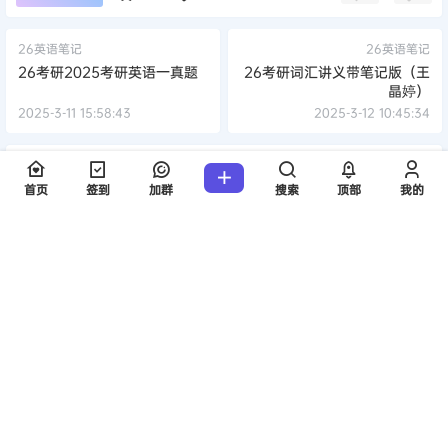
26英语笔记
26英语笔记
26考研2025考研英语一真题
26考研词汇讲义带笔记版（王
晶婷）
2025-3-11 15:58:43
2025-3-12 10:45:34
0 条回复
文章作者
管理员
A
M
首页
签到
加群
搜索
顶部
我的
欢迎您，新朋友，感谢参与互动！
确认修改
提交