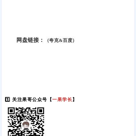
网盘链接：
（夸克&百度）
1️⃣ 关注果哥公众号【
一果学长
】