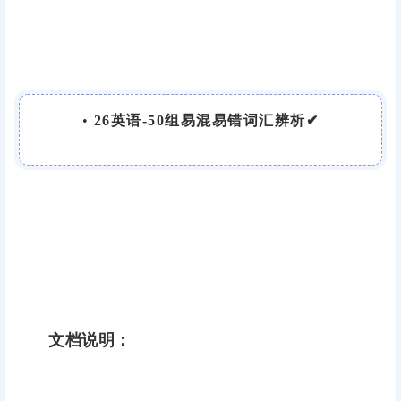
•
26英语-50组易混易错词汇辨析✔
文档说明：