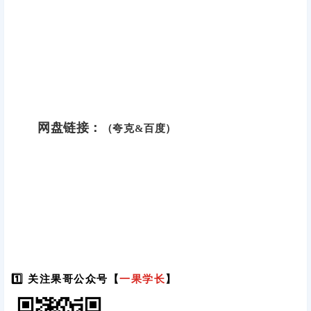
网盘链接：
（夸克&百度）
1️⃣ 关注果哥公众号【
一果学长
】