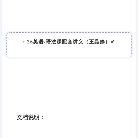
•
26英语-语法课配套讲义（王晶婷）✔
文档说明：