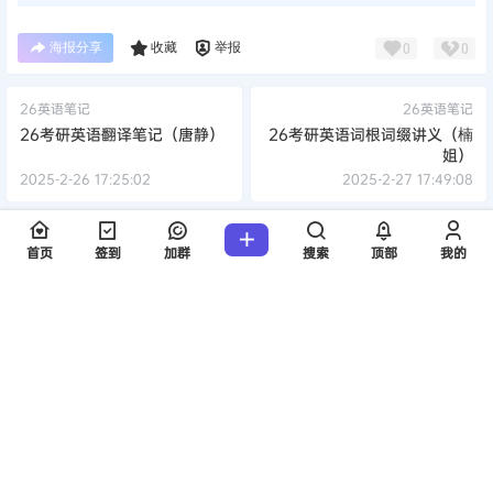
海报分享
收藏
举报
0
0
26英语笔记
26英语笔记
26考研英语翻译笔记（唐静）
26考研英语词根词缀讲义（楠
姐）
2025-2-26 17:25:02
2025-2-27 17:49:08
0 条回复
文章作者
管理员
A
M
首页
签到
加群
搜索
顶部
我的
欢迎您，新朋友，感谢参与互动！
确认修改