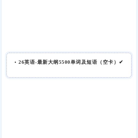
•
26英语-最新大纲5500单词及短语（空卡）✔