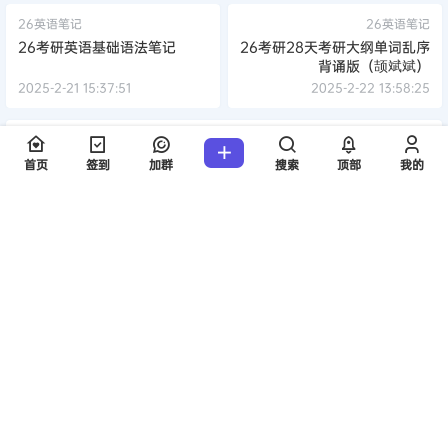
26英语笔记
26英语笔记
26考研英语基础语法笔记
26考研28天考研大纲单词乱序
背诵版（颉斌斌）
2025-2-21 15:37:51
2025-2-22 13:58:25
0 条回复
文章作者
管理员
A
M
首页
签到
加群
搜索
顶部
我的
欢迎您，新朋友，感谢参与互动！
确认修改
提交