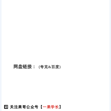
网盘链接：
（夸克&百度）
1️⃣ 关注果哥公众号【
一果学长
】