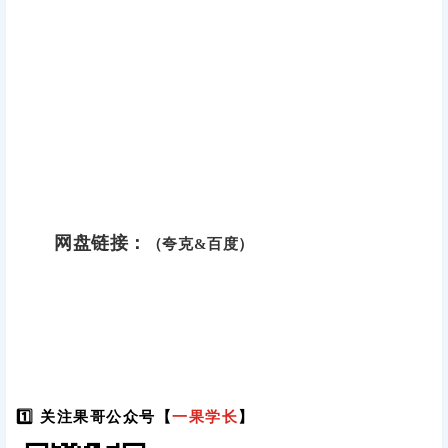
网盘链接：
（夸克&百度）
1️⃣ 关注果哥公众号【
一果学长
】