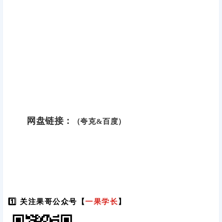
网盘链接：
（夸克&百度）
1️⃣ 关注果哥公众号【
一果学长
】