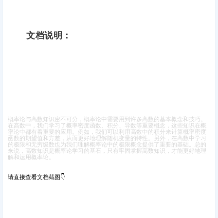
文档说明：
概率论与高数知识密不可分，概率论中需要用到许多高数的基本概念和技巧。
在高数中，我们学习了概率密度函数、积分、导数等重要概念，这些知识在概
率论中都有着重要的应用。例如，我们可以利用高数中的积分来计算概率密度
函数的期望值和方差，从而更好地理解随机变量的特性。另外，在高数中学习
的极限和无穷级数也为我们理解概率论中的极限概念提供了重要的基础。总的
来说，高数知识是概率论学习的基石，只有牢固掌握高数知识，才能更好地理
解和运用概率论。
请直接查看文档截图👇