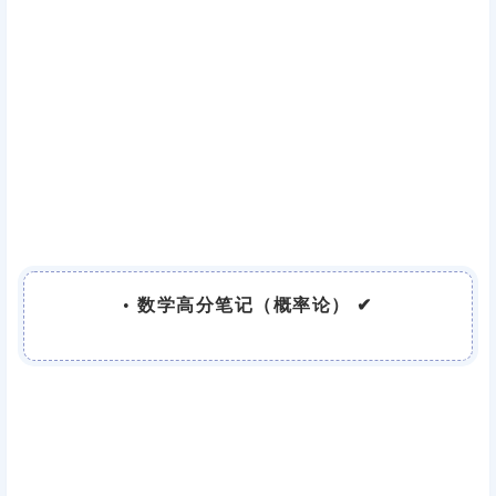
•
数学高分笔记（概率论） ✔