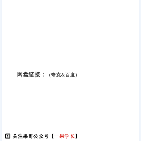
网盘链接：
（夸克&百度）
1️⃣ 关注果哥公众号【
一果学长
】