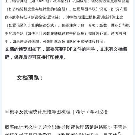
主，结合真题（如《660题》概率部分）巩固概念。强化阶段重点刷综合题
（如多维随机变量与统计量的结合题）。使用导图串联知识点（如“分布函
数→数字特征→假设检验”逻辑链）。冲刺阶段
通过模拟题训练计算速度
（如置信区间计算的快速公式）。但要注意：数一专项
：级数、微积分与概
率的结合题（如傅里叶级数在随机过程中的应用）需额外补充。跨考的同
学，如果若基础薄弱，可先听李永乐团队的王式安课程打底。
文档的预览图如下，需要完整PDF文件的同学，文末有文档编
码，保存后即可直接打印使用。
文档预览：
📊概率及数理统计思维导图梳理 | 考研 / 学习必备
概率统计怎么学？超全思维导图帮你理清楚脉络啦✨ 不管是