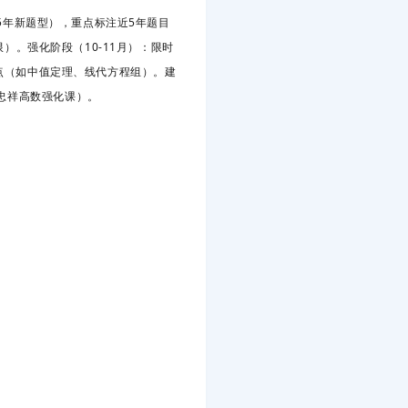
25年新题型），重点标注近5年题目
。强化阶段（10-11月）
：限时
点（如中值定理、线代方程组）。建
忠祥高数强化课）。