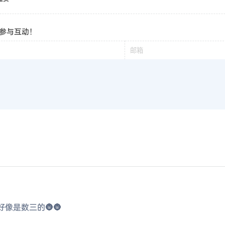
参与互动！
像是数三的🌚🌚