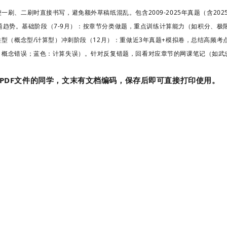
刷、二刷时直接书写，避免额外草稿纸混乱。包含2009-2025年真题（含20
命题趋势。基础阶段（7-9月）
：按章节分类做题，重点训练计算能力（如积分、极限）
类型（概念型/计算型）冲刺阶段（12月）
：重做近3年真题+模拟卷，总结高频考
：概念错误；蓝色：计算失误）。针对反复错题，回看对应章节的网课笔记（如武
PDF文件的同学，文末有文档编码，保存后即可直接打印使用。