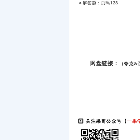
🔹解答题：页码128
网盘链接：
（夸克&
1️⃣ 关注果哥公众号【
一果