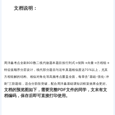
文档说明：
周洋鑫考点全刷800数二线代做题本
题目按‌
行列式→矩阵→向量→方程组→
特征值
‌顺序分层设计，
线代部分题目与近年真题相似度达70%以上，尤其‌
方程组解的结构
‌、‌
相似对角化
‌等高频考点覆盖全面，每章含‌
“基础-强化-冲
刺”三阶题组
‌，适合分阶段突破，配合周洋鑫基础课知识框架效果会更好。
文档的预览图如下，需要完整PDF文件的同学，文末有文
档编码，保存后即可直接打印使用。