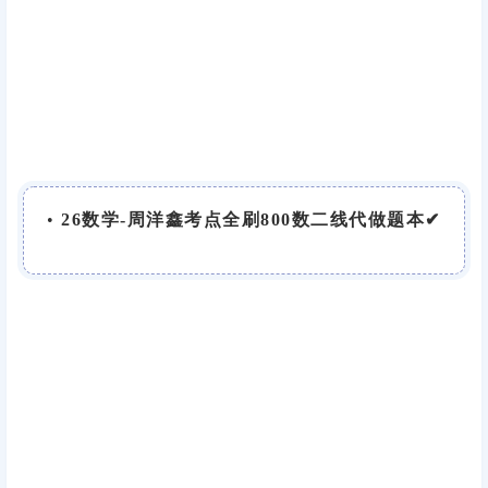
•
26数学-周洋鑫考点全刷800数二线代做题本✔