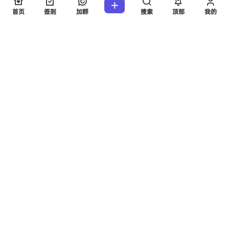
欢迎您，新朋友，感谢参与互动！
确认修改
首页
签到
加群
搜索
顶部
我的
提交
暂无讨论，说说你的看法吧
版权所有Copyright © 2026
考研工具站
保留资源解释权，如有侵权，请联系我
及时处理。
・
陕ICP备2024048759号-3