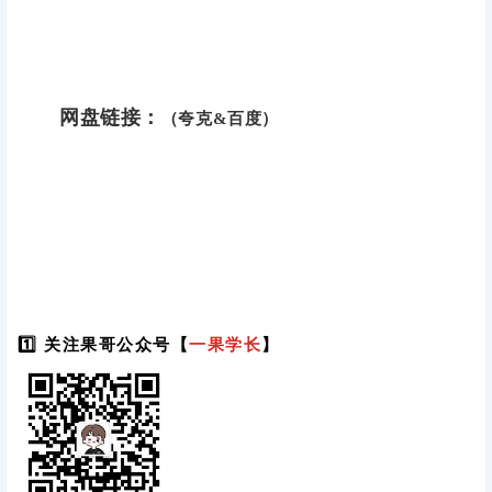
网盘链接：
（夸克&百度）
1️⃣ 关注果哥公众号【
一果学长
】