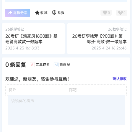
海报分享
收藏
举报
0
0
26数学笔记
26数学笔记
26考研《汤家凤1800题》基
26考研李艳芳《900题》第一
础篇高数数一做题本
部分-高数-数一做题本
2025-4-23 16:18:03
2025-4-24 16:26:46
0 条回复
文章作者
管理员
A
M
欢迎您，新朋友，感谢参与互动！
确认修改