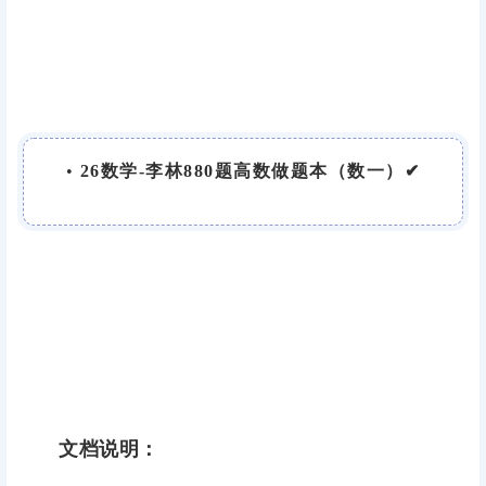
•
26数学-李林880题高数做题本（数一）✔
文档说明：