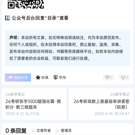
2️⃣
公众号后台回复“目录”查看
声明：
本站所有文章，如无特殊说明或标注，均为本站原创发布。
任何个人或组织，在未征得本站同意时，禁止复制、盗用、采集、
发布本站内容到任何网站、书籍等各类媒体平台。如若本站内容侵
犯了原著者的合法权益，可联系我们进行处理。
海报分享
收藏
举报
0
0
26数学笔记
26数学笔记
26考研张宇1000题强化篇·微
26考研高数上册基础串讲紧密
积分·数三做题本
（凯哥）
2025-4-12 16:23:16
2025-4-16 18:24:47
0 条回复
文章作者
管理员
A
M