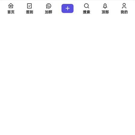
欢迎您，新朋友，感谢参与互动！
确认修改
首页
签到
加群
搜索
顶部
我的
提交
暂无讨论，说说你的看法吧
版权所有Copyright © 2026
考研工具站
保留资源解释权，如有侵权，请联系我