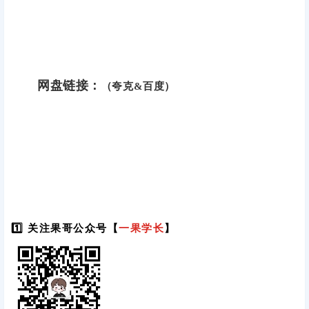
网盘链接：
（夸克&百度）
1️⃣ 关注果哥公众号【
一果学长
】