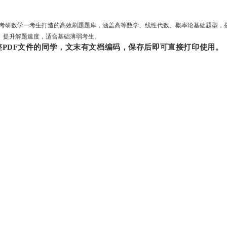
为考研数学一考生打造的高效刷题题库，涵盖高等数学、线性代数、概率论基础题型，
、
提升解题速度，
适合基础薄弱考生。
PDF文件的同学，文末有文档编码，保存后即可直接打印使用。