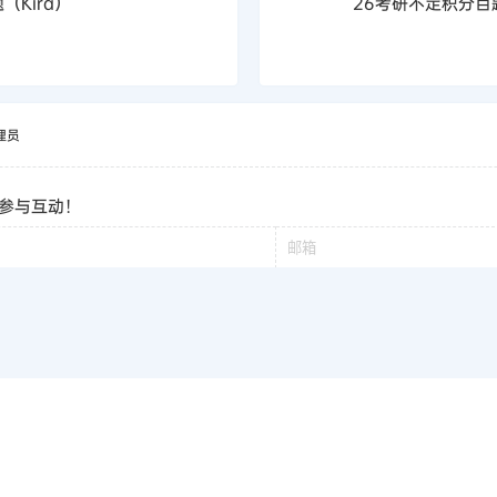
（Kira）
26考研不定积分百
理员
参与互动！