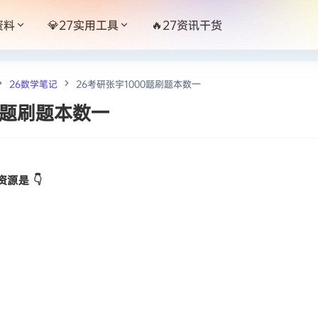
资料
💎27实用工具
🔥27资讯干货
26数学笔记
26考研张宇1000题刷题本数一
0题刷题本数一
源是 👇