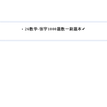
•
26数学-张宇1000题数一刷题本✔