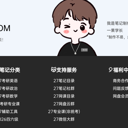
我是笔记制
OM
一果学长
“制作不易，
硕！
笔记分类
😽支持服务
🎈福利
7考研英语
27笔记目录
商务合
7考研政治
27笔记社群
问题反
7考研数学
27网课目录
网盘会
7考研专业课
27网盘云群
7辅助工具
27专业课(非统考)
026四六级
27微信大群