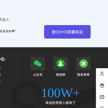
作达人
多多安利💖”
按Ctrl+D收藏本站
中心
作
馈
公众号
微信群
联系果哥
员
100W+
幸运的考研人都来了