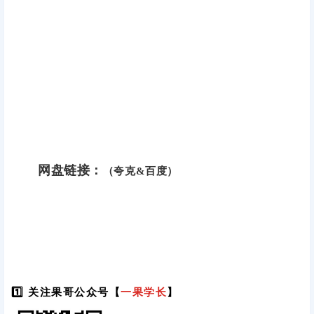
网盘链接：
（夸克&百度）
1️⃣ 关注果哥公众号【
一果学长
】