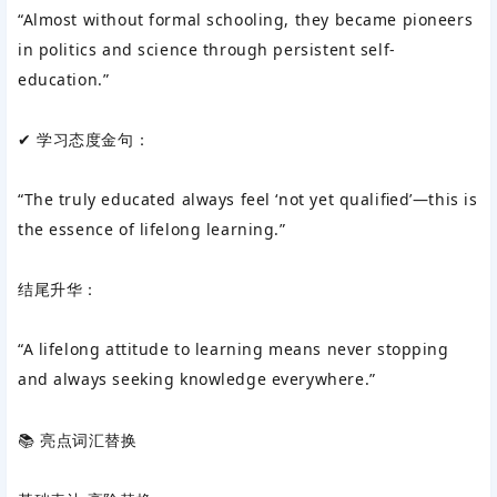
“Almost without formal schooling, they became pioneers
in politics and science through persistent self-
education.”
✔ ‌学习态度金句‌：
“The truly educated always feel ‘not yet qualified’—this is
the essence of lifelong learning.”
结尾升华‌：
“A lifelong attitude to learning means never stopping
and always seeking knowledge everywhere.”
📚 亮点词汇替换‌