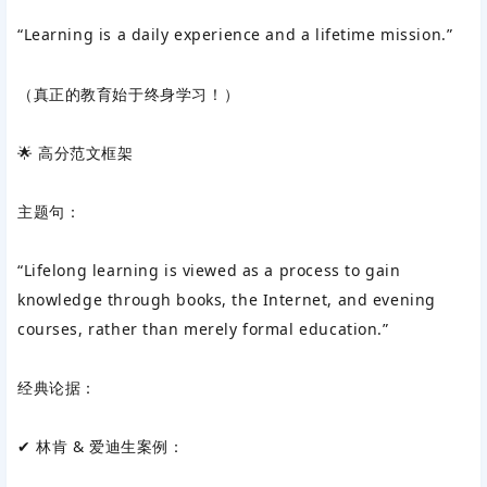
“Learning is a daily experience and a lifetime mission.”
（真正的教育始于终身学习！）
🌟 高分范文框架‌
主题句‌：
“Lifelong learning is viewed as a process to gain
knowledge through books, the Internet, and evening
courses, rather than merely formal education.”
经典论据‌：
✔ ‌林肯 & 爱迪生案例‌：