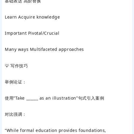
基础表达 高阶替换
Learn Acquire knowledge
Important Pivotal/Crucial
Many ways Multifaceted approaches
💡 写作技巧‌
举例论证‌：
使用”Take ______ as an illustration”句式引入案例
对比强调‌：
“While formal education provides foundations,