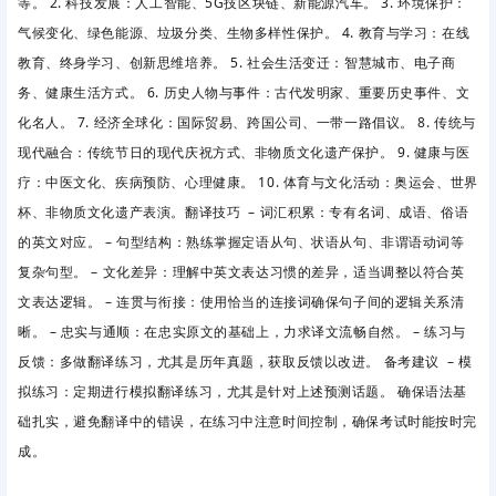
等。 2. 科技发展：人工智能、5G技区块链、新能源汽车。 3. 环境保护：
气候变化、绿色能源、垃圾分类、生物多样性保护。 4. 教育与学习：在线
教育、终身学习、创新思维培养。 5. 社会生活变迁：智慧城市、电子商
务、健康生活方式。 6. 历史人物与事件：古代发明家、重要历史事件、文
化名人。 7. 经济全球化：国际贸易、跨国公司、一带一路倡议。 8. 传统与
现代融合：传统节日的现代庆祝方式、非物质文化遗产保护。 9. 健康与医
疗：中医文化、疾病预防、心理健康。 10. 体育与文化活动：奥运会、世界
杯、非物质文化遗产表演。翻译技巧 – 词汇积累：专有名词、成语、俗语
的英文对应。 – 句型结构：熟练掌握定语从句、状语从句、非谓语动词等
复杂句型。 – 文化差异：理解中英文表达习惯的差异，适当调整以符合英
文表达逻辑。 – 连贯与衔接：使用恰当的连接词确保句子间的逻辑关系清
晰。 – 忠实与通顺：在忠实原文的基础上，力求译文流畅自然。 – 练习与
反馈：多做翻译练习，尤其是历年真题，获取反馈以改进。 备考建议 – 模
拟练习：定期进行模拟翻译练习，尤其是针对上述预测话题。 确保语法基
础扎实，避免翻译中的错误，在练习中注意时间控制，确保考试时能按时完
成。