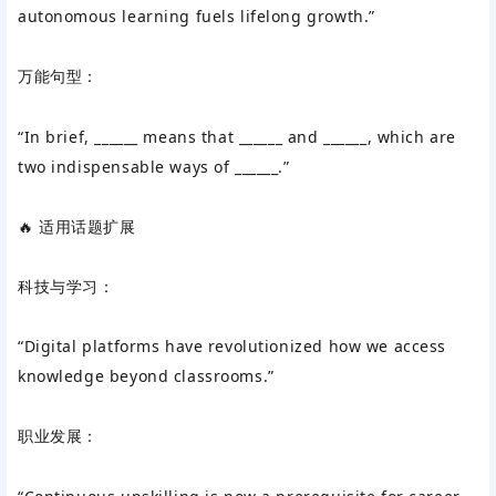
autonomous learning fuels lifelong growth.”
万能句型‌：
“In brief, ______ means that ______ and ______, which are
two indispensable ways of ______.”
🔥 适用话题扩展‌
科技与学习：
“Digital platforms have revolutionized how we access
knowledge beyond classrooms.”
职业发展：