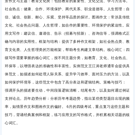
景作文与主题：教育文化类：包括教育的重要性、文化交流、学习方法等。
社会热点：健康、合作、环境保护、两代关系、职业道德等。人生哲理：自
信、诚信、创新、耐心、乐观、坚持等品质的探讨。图画作文：常涉及传统
文化、社会热点问题、人生哲理，如合作的重要性、环境保护的紧迫性。应
用文写作：建议信、邀请信、告示（招募与招新）、咨询信等，强调格式正
确与内容的实用性。框架与结构：提供了多种作文框架，如社会热点类、教
育文化类、人生哲理类的万能框架，帮助考生构建文章结构。核心词汇：四
级写作需要掌握的核心词汇，按不同主题分类，如教育、文化、社会热点、
环保等，以增强表达的准确性和丰富性。实例范文王江涛老师通常会提供具
体范文，如描述如何处理人际关系、提升学习效率、面对压力的方法，以及
如何保护环境等，这些范文中包含了高分表达和逻辑结构。策略与技巧：
强调开头的描述要生动，中间段落逻辑清晰，结尾有力，以及如何通过例证
支持论点。历年趋势分析：分析历年考题趋势，指出某些类型题目出现的频
率，如情景作文和图画作文的偏好。 6月的四级考试，重点复习这些主题和
技巧，背诵经典案例和框架，练习应用文的写作格式，并积累相关话题的核
心词汇。