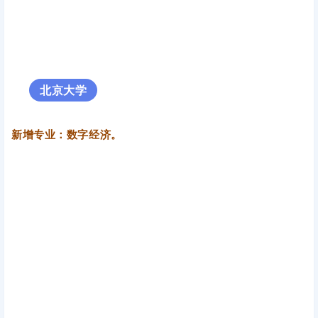
兰州大学
兰州大学发布《2023年自主审核拟增列学位授权点名单公
示》，其中硕士学位授权点新增
教育
专业。