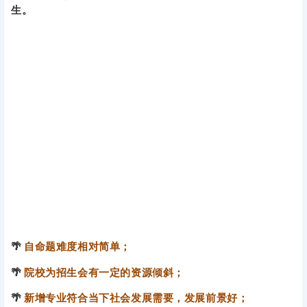
北华大学第一年拟招收药学专业专硕，而一志愿却无人报
考。
最后通过调剂才达到招生指标，录取了12名调剂考生。而且
调剂录取分数很低，其中8人成绩不超过330分。
学硕方面进入复试的考生都录取了，同时还录取了9名调剂
生。