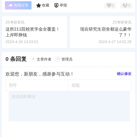
声明：
本站所有文章，如无特殊说明或标注，均为本站原创发布。
任何个人或组织，在未征得本站同意时，禁止复制、盗用、采集、
发布本站内容到任何网站、书籍等各类媒体平台。如若本站内容侵
犯了原著者的合法权益，可联系我们进行处理。
海报分享
收藏
举报
0
0
25考研资讯
25考研资讯
​这所211院校奖学金全覆盖！
现在研究生宿舍都这么豪华
上岸即挣钱
了？！
2024-4-26 14:03:01
2024-4-27 14:02:28
0 条回复
A
M
文章作者
管理员
欢迎您，新朋友，感谢参与互动！
确认修改