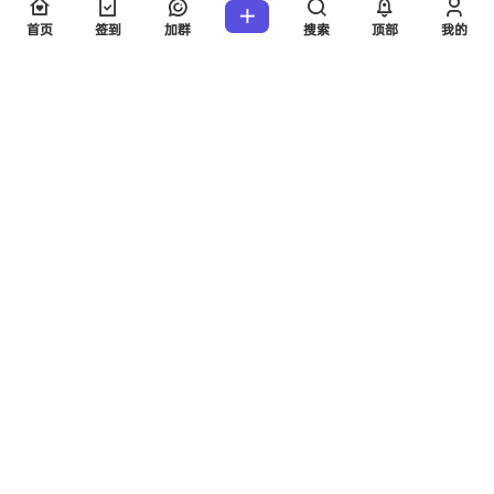
🎁接好运~顺
利上岸！——致全体25考研人
首页
签到
加群
搜索
顶部
我的
声明：
本站所有文章，如无特殊说明或标注，均为本站原创发布。
任何个人或组织，在未征得本站同意时，禁止复制、盗用、采集、
发布本站内容到任何网站、书籍等各类媒体平台。如若本站内容侵
犯了原著者的合法权益，可联系我们进行处理。
海报分享
收藏
举报
0
0
25考研资讯
25考研资讯
注意：研招网页面已更新！9
徐涛「核心考案」总结扩展
月请务必重视这些事
2024-9-8 14:02:47
2025-8-17 0:34:33