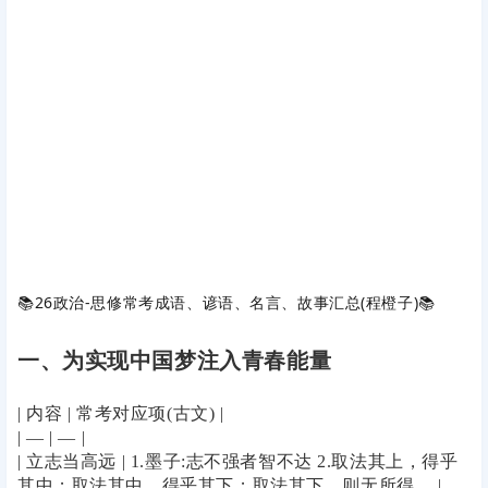
📚
26政治-思修常考成语、谚语、名言、故事汇总(程橙子)
📚
一、为实现中国梦注入青春能量
| 内容 | 常考对应项(古文) |
| — | — |
| 立志当高远 | 1.墨子:志不强者智不达 2.取法其上，得乎
其中；取法其中，得乎其下；取法其下，则无所得。 |