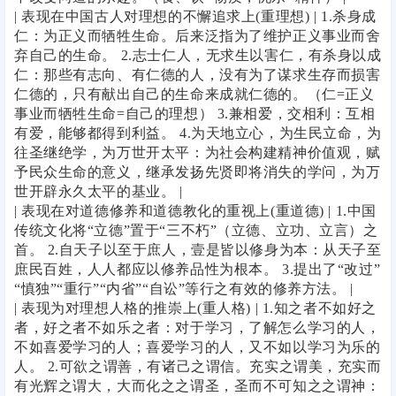
| 表现在中国古人对理想的不懈追求上(重理想) | 1.杀身成
仁：为正义而牺牲生命。后来泛指为了维护正义事业而舍
弃自己的生命。 2.志士仁人，无求生以害仁，有杀身以成
仁：那些有志向、有仁德的人，没有为了谋求生存而损害
仁德的，只有献出自己的生命来成就仁德的。（仁=正义
事业而牺牲生命=自己的理想） 3.兼相爱，交相利：互相
有爱，能够都得到利益。 4.为天地立心，为生民立命，为
往圣继绝学，为万世开太平：为社会构建精神价值观，赋
予民众生命的意义，继承发扬先贤即将消失的学问，为万
世开辟永久太平的基业。 |
| 表现在对道德修养和道德教化的重视上(重道德) | 1.中国
传统文化将“立德”置于“三不朽”（立德、立功、立言）之
首。 2.自天子以至于庶人，壹是皆以修身为本：从天子至
庶民百姓，人人都应以修养品性为根本。 3.提出了“改过”
“慎独”“重行”“内省”“自讼”等行之有效的修养方法。 |
| 表现为对理想人格的推崇上(重人格) | 1.知之者不如好之
者，好之者不如乐之者：对于学习，了解怎么学习的人，
不如喜爱学习的人；喜爱学习的人，又不如以学习为乐的
人。 2.可欲之谓善，有诸己之谓信。充实之谓美，充实而
有光辉之谓大，大而化之之谓圣，圣而不可知之之谓神：