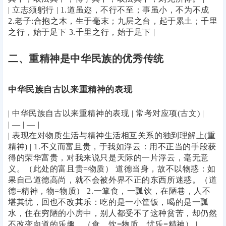
| 立志须躬行 | 1.道虽迩，不行不至；事虽小，不为不成
2.老子:合抱之木，生于毫末；九层之台，起于累土；千里
之行，始于足下 3.千里之行，始于足下 |
二、重精神是中华民族的优秀传统
中华民族自古以来重精神的表现
| 中华民族自古以来重精神的表现 | 常考对应项(古文) |
| — | — |
| 表现在对物质生活与精神生活相互关系的独到理解上(重
精神) | 1.不义而富且贵，于我如浮云：用不正当的手段获
得的荣华富贵，对我来说只是天际的一片浮云，毫无意
义。（此处的富且贵=物质） 道德当身，故不以物惑：如
果自己道德高尚，就不会被外界不正的东西所迷惑。（道
德=精神，物=物质） 2.一箪食，一瓢饮，在陋巷，人不
堪其忧，回也不改其乐：吃的是一小筐饭，喝的是一瓢
水，住在穷陋的小房中，别人都受不了这种贫苦，却仍然
不改变向道的乐趣。（食、饮=物质，忧乐=精神） |