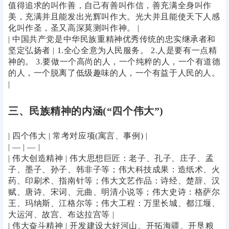
值得追求的叫作善，自己有善叫作信，善充满全身叫作
美，充满并且能发出光辉叫作大。光大并且能使天下人感
化叫作圣，圣又高深莫测叫作神。 |
| 中国共产党是中华民族重精神优秀传统的忠实继承者和
坚定弘扬者 | 1.全心全意为人民服务。 2.人是要有一点精
神的。 3.要做一个高尚的人，一个纯粹的人，一个有道德
的人，一个脱离了低级趣味的人，一个有益于人民的人。
|
三、民族精神的内涵(“四个伟大”)
| 四个伟大 | 常考对应项(寓言、事例) |
| — | — |
| 伟大创造精神 | 伟大思想巨匠：老子、孔子、庄子、孟
子、墨子、孙子、韩非子等；伟大科技成果：造纸术、火
药、印刷术、指南针等；伟大文艺作品：诗经、楚辞、汉
赋、唐诗、宋词、元曲、明清小说等；伟大史诗：格萨尔
王、玛纳斯、江格尔等；伟大工程：万里长城、都江堰、
大运河、故宫、布达拉宫等 |
| 伟大奋斗精神 | 开发建设大好河山、开拓海疆、开垦粮