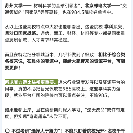
苏州大学
——“材料科学的全球引领者”、
北京邮电大学
——“交
通领域的“国家队”等等高校，也在984.5院校名单当中。
从以上这些高校特点中大家也能够看出，这些院校
学科顶尖，
且对口国家战略。
通信、军工、财经、材料等专业都是国家重
点发展领域，人才需求非常稳定。
而且在特定细分领域当中，几乎都做到了极致！
相比于综合类
名校来说，在具体的赛道中，能给大家带来的资源平台，可能
要更多！
所以实力远比头衔更重要。
追求行业深度发展以及资源平台的
同学，真的不必把目光仅放在985高校上。这些学科实力强
硬、就业平台广阔的院校也可以重点关注，不输985。
如果能够上岸，且在读研期间深入学习，“逆天改命”或许有难
度，但实现“弯道超车”未尝不可。
⭕
不过考研“选择大于努力”！不能只盯着院校光环~名校千千