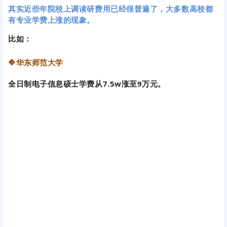
其实近些年院校上调读研费用已经很普遍了，大多数高校都
有专业学费上涨的现象。
比如：
🔷
华东师范大学
全日制电子信息硕士学费从7.5w涨至9万元。
2025级公示学费中：最高的是应用心理硕士，24万/3年，每
年8万元。其次是会计、金融非全日制，21.8万/3年。