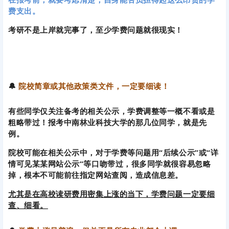
🔔
院校简章或其他政策类文件，一定要细读！
有些同学仅关注备考的相关公示，学费调整等一概不看或是
粗略带过！报考中南林业科技大学的那几位同学，就是先
例。
院校可能在相关公示中，对于学费等问题用“后续公示”或“详
情可见某某网站公示”等口吻带过，很多同学就很容易忽略
掉，根本不可能前往指定网站查阅，造成信息差。
尤其是在高校读研费用密集上涨的当下，学费问题一定要细
查、细看。
🔔
学费上涨虽普遍，但并不是所有专业都会上调。
各位考研人无须过多担心，根据国家发改委联合多部门发布
的《关于加强研究生教育学费标准管理及有关问题的通
知》，其中明确规定：
全日制学硕的学费标准每学年不得超过8000元，而全日制专