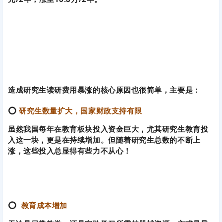
造成研究生读研费用暴涨的核心原因也很简单，主要是：
⭕
研究生数量扩大，国家财政支持有限
虽然我国每年在教育板块投入资金巨大，尤其研究生教育投
入这一块，更是在持续增加。但随着研究生总数的不断上
涨，这些投入总显得有些力不从心！
⭕
教育成本增加
无论是日常教学，还是实验学习所需的器械资源，亦或是导
师在论文指导、项目研究、实习推荐等方面投入的时间和精
力，其人力成本也在逐年增加。
随着整体物价和人力成本的上涨，培养一名研究生的综合成
本相较过去已显著提高。
除了院校财政吃紧外，高昂的学费也同步将压力转移到了考