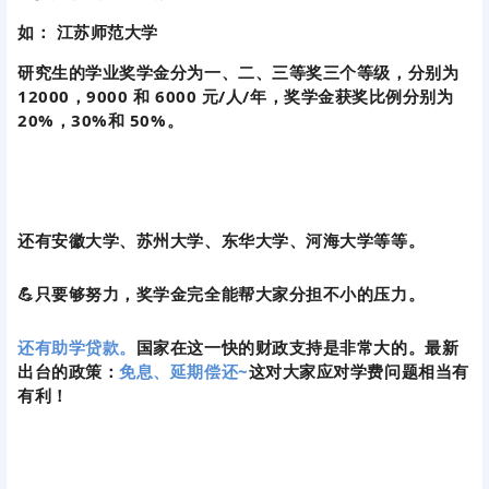
还有安徽大学、苏州大学、东华大学、河海大学等等。
💪只要够努力，奖学金完全能帮大家分担不小的压力。
还有助学贷款。
国家在这一快的财政支持是非常大的。最新
出台的政策：
免息、延期偿还~
这对大家应对学费问题相当有
有利！
除此之外，读研期间还可在
院校勤工俭学
。
基本上所有高校都会设有对应岗位。比如助教、助研岗位，
类似帮老师监考或完成其他任务还会有额外报酬。
部分高校还为家庭困难的考生开通了
绿色通道，可延时缴
费。
所以困难只是暂时的，如此多的政策都在为大家完成学
业保驾护航。