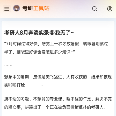
考研人8月奔溃实录😭我无了~
“7月时间过得好快，感觉上一秒才放暑假，转眼暑期就过
半了，脑袋里好像也没装进多少知识~”
……
想象中的暑期，应该是突飞猛进、大有收获的，结果却被现
实啪啪打脸
~
摸不透的习题、不想背的专业课、睡不醒的午觉、解决不完
的糟心事，拼凑出了一个正在被负面情绪反扑的考研人。