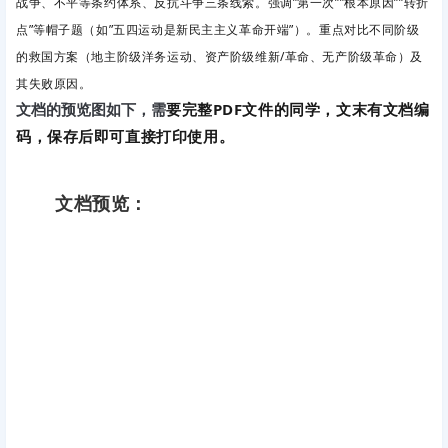
战争、不平等条约体系、反抗斗争三条线索。
强调”第一次””根本原因””转折
点”等帽子题（如”五四运动是新民主主义革命开端”）。重点对比不同阶级
的救国方案（地主阶级洋务运动、资产阶级维新/革命、无产阶级革命）及
其失败原因。
要完整PDF文件的同学，文末有文档编
文档的预览图如下，需
码，保存后即可直接打印使用。
文档预览：