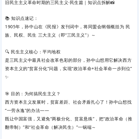
旧民主主义革命时期的三民主义·民生篇｜知识点拆解📸
📚 ‌
知识点速记
‌：
1905年，孙中山在《民报》发刊词中，将同盟会纲领概括为 ‌
民
族、民权、民生
‌ 三大主义（即“三民主义”）～
🔍 民生主义核心：平均地权
是三民主义中‌
最具社会改革色彩
‌的部分，孙中山想用它解决西方
资本主义的“贫富分化”问题，实现“政治革命+社会革命一步到位”
✨
🎯 目的：为何搞民生主义？
西方资本主义发展时，贫富差距、社会矛盾扎心了！孙中山想找
“一劳永逸”的办法——
既让中国富强，又避免“两极分化、贫富悬殊”，把“政治革命（推
翻帝制）”和“社会革命（解决民生）”‌
一锅端
‌～