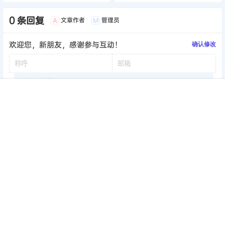
0 条回复
文章作者
管理员
A
M
欢迎您，新朋友，感谢参与互动！
确认修改
首页
签到
加群
搜索
顶部
我的
提交
暂无讨论，说说你的看法吧