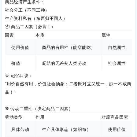
商品经济产生条件
：
社会分工（不同工种）
生产资料私有（东西归不同人）
📦 商品二因素（必背！）
因素
本质
属性
关
使用价值
商品的有用性（能穿能吃）
自然属性
价值
凝结的无差别人类劳动
社会属性
💡 记忆口诀
：
“用价自然有用，价值社会抽象；二者既对立又统一，缺一不成商
品！”
⚒️ 劳动二重性（决定商品二因素）
劳动类型
作用
对应商品因素
具体劳动
生产具体形态（如织布）
使用价值