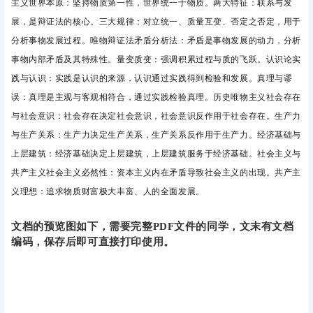
主义世界本原
：坚持物质第一性，世界统一于物质。两大特征
：联系与发
展，是辩证法的核心。三大规律
：对立统一、质量互变、否定之否定，用于
分析事物发展过程。唯物辩证法矛盾分析法
：矛盾是事物发展的动力，分析
事物内部矛盾及其特殊性。量变质变
：强调积累过程与质的飞跃。认识论实
践与认识
：实践是认识的来源，认识通过实践得到检验和发展。真理与谬
误
：真理是主观与客观相符合，通过实践检验真理。历史唯物主义社会存在
与社会意识
：社会存在决定社会意识，社会意识反作用于社会存在。生产力
与生产关系
：生产力决定生产关系，生产关系反作用于生产力。经济基础与
上层建筑
：经济基础决定上层建筑，上层建筑服务于经济基础。社会主义与
共产主义社会主义必然性
：资本主义内在矛盾导致社会主义的出现。共产主
义理想
：追求物质财富极大丰富、人的全面发展。
文档的预览图如下，需要完整PDF文件的同学，文末有文档
编码，保存后即可直接打印使用。