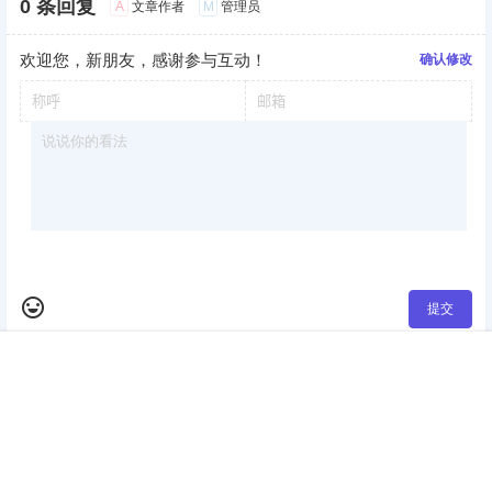
0 条回复
A
M
文章作者
管理员
欢迎您，新朋友，感谢参与互动！
确认修改
提交
首页
签到
加群
搜索
顶部
我的
暂无讨论，说说你的看法吧
版权所有Copyright © 2026
考研工具站
保留资源解释权，如有侵权，请联系我及