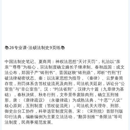
📚
26专业课-法硕法制史9页纸
📚
中国法制史笔记。夏商周：神权法思想“天讨天罚”，礼治以“亲
亲”“尊尊”为核心，宗法制度确立嫡长子继承制。春秋战国：成文
法公布，郑国子产“铸刑书”、晋国赵鞅“铸刑鼎”，邓析“竹刑”打
破法律秘密状态。秦：以法家思想为指导，《秦律》、云梦秦简
存世，刑罚体系含笞杖徒流死及肉刑，司法机关廷尉，诉讼分“公
室告”与“非公室告”。汉：“约法省刑”，汉律六十篇（九章律为基
础），春秋决狱、秋冬行刑，文帝景帝废除肉刑，确立五刑雏
形。唐：《唐律疏议》（永徽律疏）为成熟法典，“十恶”“八议”
核心原则，五刑制度（笞杖徒流死），司法机关大理寺、刑部、
御史台分工协作，科举选官制度完善。宋：《宋刑统》首部刊版
印行法典，编敕编例为主要立法活动，“翻异别推”“务限法”等司
法制度，民商事规范发展。