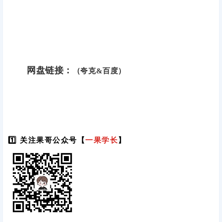
网盘链接：
（夸克&百度）
1️⃣ 关注果哥公众号【
一果学长
】