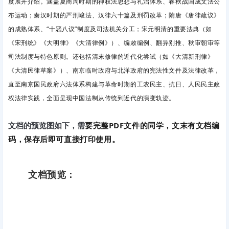
度展开介绍。涵盖夏商周时期的神权法思想与礼治体系、春秋战国成文法公
布运动；秦汉时期的严刑峻法、汉律六十篇及刑罚改革；隋唐《唐律疏议》
的成熟体系、“十恶八议”制度及司法机关分工；宋元明清的重要法典（如
《宋刑统》《大明律》《大清律例》）、编敕编例、翻异别推、秋审朝审等
司法制度与特色原则。还包括清末修律的近代化尝试（如《大清新刑律》
《大清民律草案》）、南京临时政府与北洋政府的宪法性文件及法律改革，
直至南京国民政府六法体系构建与革命时期的工农民主、抗日、人民民主政
权法律实践，全面呈现中国法制从传统到近代的演变轨迹。
要完整PDF文件的同学，文末有文档编
文档的预览图如下，需
码，保存后即可直接打印使用。
文档预览：