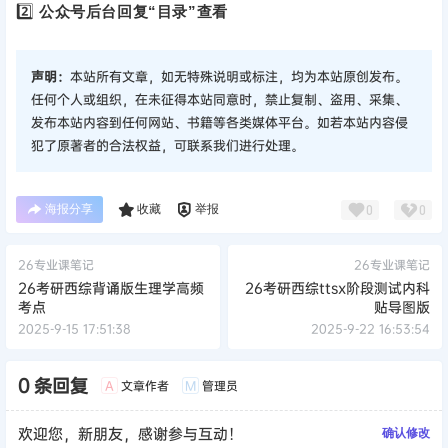
2️⃣
公众号后台回复“目录”查看
声明：
本站所有文章，如无特殊说明或标注，均为本站原创发布。
任何个人或组织，在未征得本站同意时，禁止复制、盗用、采集、
发布本站内容到任何网站、书籍等各类媒体平台。如若本站内容侵
犯了原著者的合法权益，可联系我们进行处理。
海报分享
收藏
举报
0
0
26专业课笔记
26专业课笔记
26考研西综背诵版生理学高频
26考研西综ttsx阶段测试内科
考点
贴导图版
2025-9-15 17:51:38
2025-9-22 16:53:54
0 条回复
文章作者
管理员
A
M
欢迎您，新朋友，感谢参与互动！
确认修改